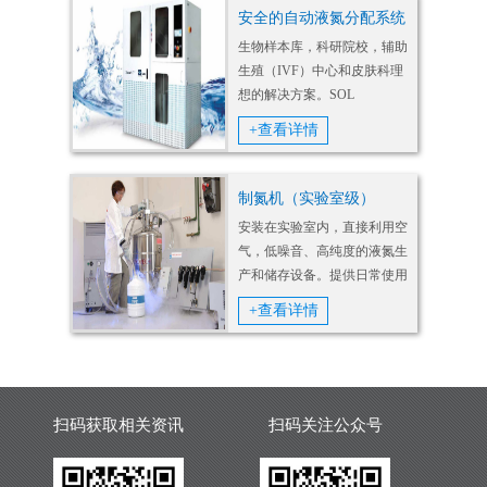
安全的自动液氮分配系统
生物样本库，科研院校，辅助
生殖（IVF）中心和皮肤科理
想的解决方案。SOL
Group1927年在意大利成立，
+查看详情
在生物技术和可再生能源生产
领域致力于的生产，研究和销
售医用气体和家庭护理服务。
制氮机（实验室级）
安装在实验室内，直接利用空
气，低噪音、高纯度的液氮生
产和储存设备。提供日常使用
的液氮。
+查看详情
扫码获取相关资讯
扫码关注公众号