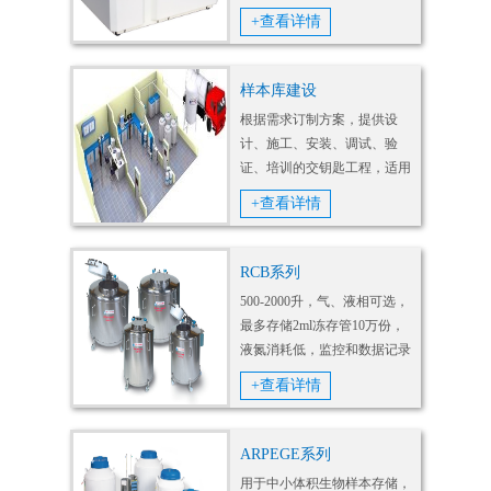
冻保存活细胞的参数。可轻松
+查看详情
输入可预先定义温度时间，可
显示腔内温度曲线。实时显示
实验用的安瓿和包装袋的温度
样本库建设
曲线。
根据需求订制方案，提供设
计、施工、安装、调试、验
证、培训的交钥匙工程，适用
于不同领域，不同类型的样本
+查看详情
库。
RCB系列
500-2000升，气、液相可选，
最多存储2ml冻存管10万份，
液氮消耗低，监控和数据记录
完备，安全坚固，样本库首
+查看详情
选。
ARPEGE系列
用于中小体积生物样本存储，