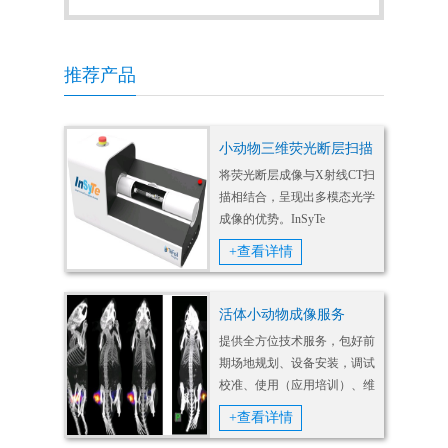
推荐产品
小动物三维荧光断层扫描
将荧光断层成像与X射线CT扫
描相结合，呈现出多模态光学
成像的优势。InSyTe
FLECT/CT采用业界首创的旋
+查看详情
转机架式全角度荧光断层成像
技术，可以在完整的360°范围
内获取CT和荧光数据，实现深
活体小动物成像服务
层组织的无放射性同...
提供全方位技术服务，包好前
期场地规划、设备安装，调试
校准、使用（应用培训）、维
修、软硬件升级、深度保养、
+查看详情
移机、远程技术支持及年保服