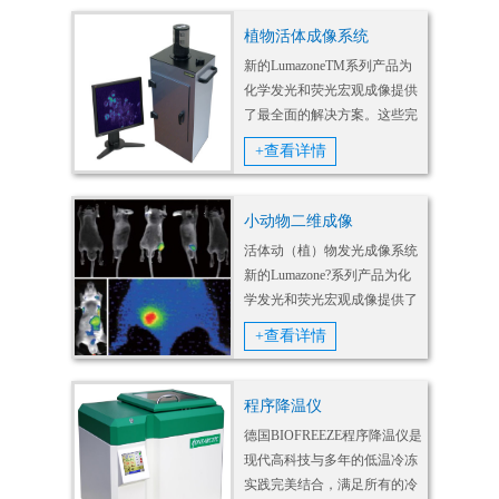
务。
植物活体成像系统
新的LumazoneTM系列产品为
化学发光和荧光宏观成像提供
了最全面的解决方案。这些完
整的系统允许研究者选择不同
+查看详情
的高性能CCD和EMCCD相
机，以及不同尺寸的暗箱，从
而使系统适应试验需求。随机
小动物二维成像
的全功能软件包可以保证试验
活体动（植）物发光成像系统
取得良...
新的Lumazone?系列产品为化
学发光和荧光宏观成像提供了
最全面的解决方案。这些完整
+查看详情
的系统允许研究者选择不同的
高性能CCD和EMCCD相机，
以及不同尺寸的暗箱，从而使
程序降温仪
系统适应试验需求。
德国BIOFREEZE程序降温仪是
现代高科技与多年的低温冷冻
实践完美结合，满足所有的冷