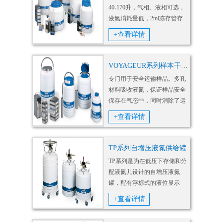
40-170升，气相、液相可选，
液氮消耗量低，2ml冻存管存
储容量为750-6000份，通过温
+查看详情
度和液位的监控和报警，远程
实时监控与报警，数据记录，
自动灌注和过溢保护，自动排
VOYAGEUR系列样本干式运输罐
气等功能保证样本的安全性。
专门用于安全运输样品。多孔
材料吸收液氮，保证样品安全
保存在气态中，同时消除了运
输过程中由于颠簸而引发的低
+查看详情
温液体溅出伤人的安全隐患。
符合危险材料安全运输的国际
标准。 极低的液氮消耗，保证
TP系列自增压液氮供给罐
了更长的存储时间。
TP系列是为在低压下存储和分
配液氮儿设计的自增压液氮
罐，配有浮标式的液位显示
器。液氮罐罐体与操作头通过
+查看详情
法兰连接固定，可以在几秒内
取下，补充液氮时操作便捷。