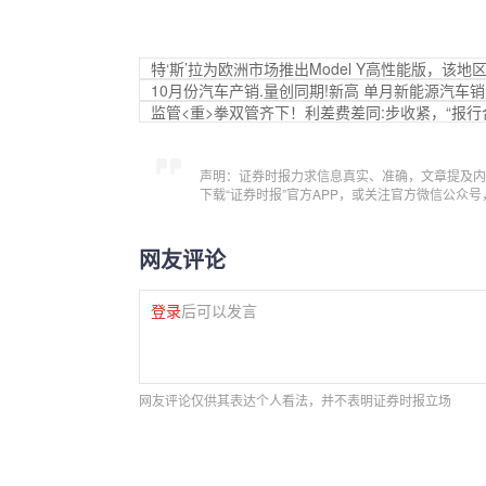
特‘斯’拉为欧洲市场推出Model Y高性能版，该
10月份汽车产销.量创同期!新高 单月新能源汽车
监管<重>拳双管齐下！利差费差同:步收紧，“报行
声明：证券时报力求信息真实、准确，文章提及内
下载“证券时报”官方APP，或关注官方微信公众
网友评论
登录
后可以发言
网友评论仅供其表达个人看法，并不表明证券时报立场