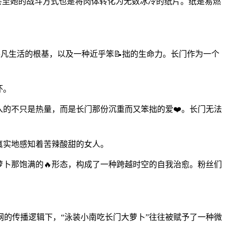
，甚至她的战斗方式也是将肉体转化为无数冰冷的纸片。纸是易燃
。
凡生活的根基，以及一种近乎笨📝拙的生命力。长门作为一个
怀。
入的不只是热量，而是长门那份沉重而又笨拙的爱❤️。长门无法
真实地感知着苦辣酸甜的女人。
萝卜那饱满的🔥形态，构成了一种跨越时空的自我治愈。粉丝们
的传播逻辑下，“泳装小南吃长门大萝卜”往往被赋予了一种微