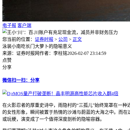
电子报
客户端
您当前的位置：
证券时报
>
公司
>
正文
泳装小南吃长门大萝卜的隐喻意义
来源：证券时报网
作者：李柱铭
2026-02-07 23:14:59
点赞
分享
微信扫一扫：分享
在火影忍者的厚重史诗中，雨隐村的“三孤儿”始终笼罩在一种
的女性形象，瞬间被置于热情的沙滩与蔚蓝的大海之中。而在这
或玩梗，演变成了一个值得深度剖析的隐喻容器。