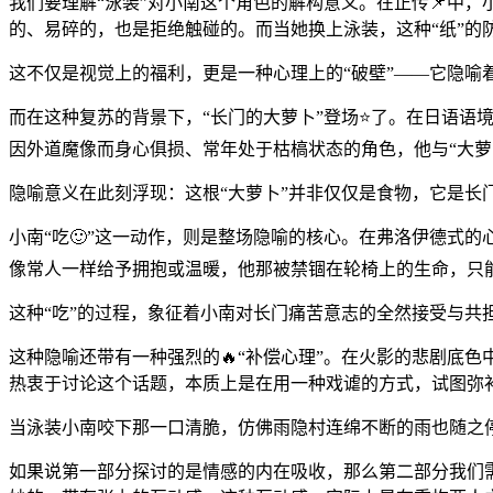
我们要理解“泳装”对小南这个角色的解构意义。在正传📌中
的、易碎的，也是拒绝触碰的。而当她换上泳装，这种“纸”的
这不仅是视觉上的福利，更是一种心理上的“破壁”——它隐喻
而在这种复苏的背景下，“长门的大萝卜”登场⭐了。在日语语
因外道魔像而身心俱损、常年处于枯槁状态的角色，他与“大萝
隐喻意义在此刻浮现：这根“大萝卜”并非仅仅是食物，它是长
小南“吃🙂”这一动作，则是整场隐喻的核心。在弗洛伊德式
像常人一样给予拥抱或温暖，他那被禁锢在轮椅上的生命，只能
这种“吃”的过程，象征着小南对长门痛苦意志的全然接受与
这种隐喻还带有一种强烈的🔥“补偿心理”。在火影的悲剧底
热衷于讨论这个话题，本质上是在用一种戏谑的方式，试图弥补
当泳装小南咬下那一口清脆，仿佛雨隐村连绵不断的雨也随之停
如果说第一部分探讨的是情感的内在吸收，那么第二部分我们