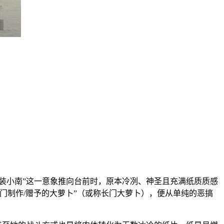
装小南”这一意象推向台前时，原本冷冽、神圣且充满纸质质感
门制作/赠予的大萝卜”（或称长门大萝卜），便从单纯的恶搞