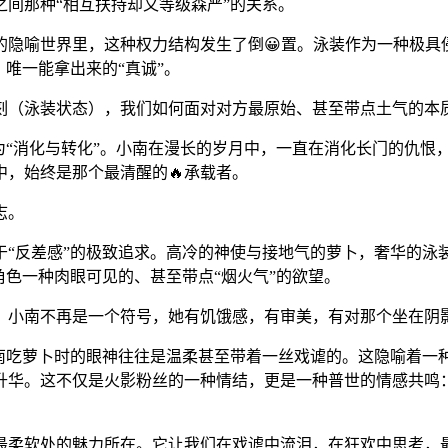
间那种“相互扶持却又等级森严”的关系。
隐喻世界里，这种权力结构发生了倒😀置。泳装作为一种极具侵略
唯一能拿出来的“真诚”。
刻（泳装状态），我们如何面对对方最原始、甚至带点土气的本
为“消化与转化”。小南在漫长的岁月中，一直在消化长门的仇恨，
，始终是那个最清醒的🔥承载者。
志。
于“反差感”的极致追求。高冷的神使与接地气的萝卜，奢华的泳
角色一种肉眼可见的、甚至带点“烟火气”的欲望。
，小南不再是一个符号，她有饥饿感，有审美，有对那个坐在阴
南吃萝卜时的眼神往往是温柔甚至带着一丝戏谑的。这隐喻着一
的升华。这不仅是火影粉丝的一种情结，更是一种普世的情感共
最柔软处的魅力所在。它让我们在戏谑中流泪，在狂欢中思考，