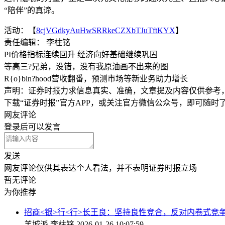
“陪伴”的真谛。
活动：【
8cjVGdkyAuHwSRRkeCZXbTJuTftKYX
】
责任编辑： 李柱铭
P
I价格指标连续回升 经济向好基础继续巩固
等高三?兄弟，没错，没有我原油画不出来的图
R{o}bin?hood营收翻番，预测市场等新业务助力增长
声明：证券时报力求信息真实、准确，文章提及内容仅供参考
下载“证券时报”官方APP，或关注官方微信公众号，即可随
网友评论
登录
后可以发言
发送
网友评论仅供其表达个人看法，并不表明证券时报立场
暂无评论
为你推荐
招商<银>行<行>长王良：坚持良性竞合，反对内卷式竞
羊城派
李柱铭
2026-01-26 10:07:59