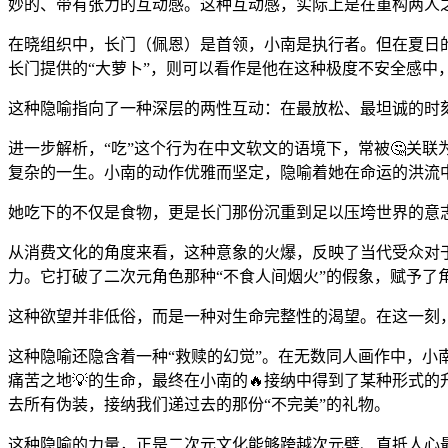
妙的、带有张力的互动感。这种互动感，实际上是在重构两人之
在晓组织中，长门（佩恩）是首领，小南是执行者。但在夏日的
长门提供的“大萝卜”，则可以看作是他在这种极度不安全感中，
这种隐喻指向了一种深层的两性互动：在最放松、最坦诚的时
进一步解析，“吃”这个行为在中文软文的语境下，常被🤔关联
复杂的一生。小南的动作优雅而坚定，隐喻着她在命运的洪流中
她吃下的不仅是食物，更是长门那份沉重到足以压垮世界的意
从消费文化的角度来看，这种意象的火爆，反映了当代受众对
力。它打破了二次元角色那种“不食人间烟火”的假象，赋予了
这种欲望并非低俗，而是一种对生命完整性的渴望。在这一刻
这种隐喻还隐含着一种“救赎的幻觉”。在无数同人画作中，小
痛苦之地💡的生命，最终在小南的🔥接纳中得到了某种形式
去所有伪装，接纳我们递过去的那份“不完美”的礼物。
这种隐喻的力量，正是二次元文化能够跨越次元壁、直抵人心