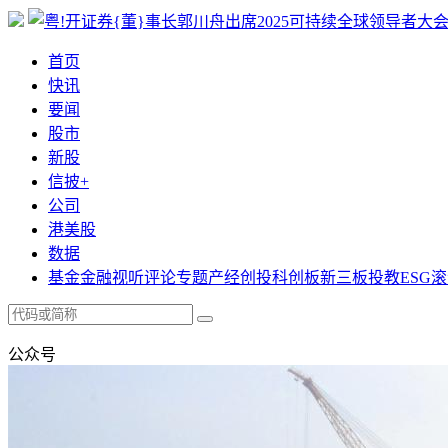
首页
快讯
要闻
股市
新股
信披+
公司
港美股
数据
基金
金融
视听
评论
专题
产经
创投
科创板
新三板
投教
ESG
滚
公众号