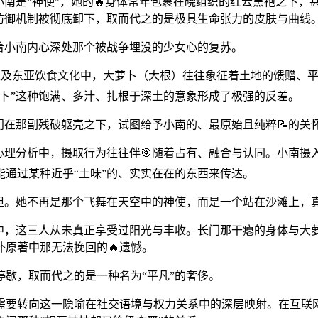
，小南是“神使”，她的🔥身体常年包裹在晓组织的红云黑袍之下
防御机制被彻底卸下，取而代之的是极具生命张力的皮肤与曲线
着小南内心深处那个被战争埋没的少女心的复苏。
境及东亚饮食文化中，大萝卜（大根）往往象征着土地的馈赠、平
卜”这种饱满、多汁、扎根于深土的意象形成了极强的反差。
门在那副残破躯壳之下，试图给予小南的、最原始且纯粹📝的关
的心理分析中，摄取行为往往伴🎯随着占有、融合与认同。小南摄
通过某种近乎“土味”的、实实在在的东西来传达。
共担。她不再是那个飞舞在天空中的神使，而是一个站在沙滩上，
色中，这三人从未真正享受过阳光与丰收。长门那干瘪的身体与大
原著中那无法挽回的🔥遗憾。
歇，取而代之的是一种名为“平凡”的奢侈。
需要转向这一隐喻在社交语境与权力关系中的深层映射。在互联网