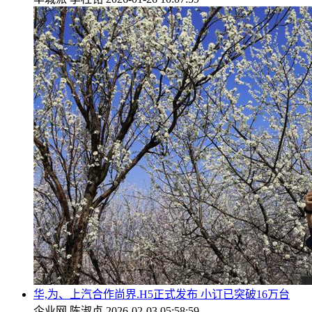
华,为、上汽合作尚界.H5正式发布 小订已突破16万台
企业网
陈淑贞
2026-02-03 05:58:59