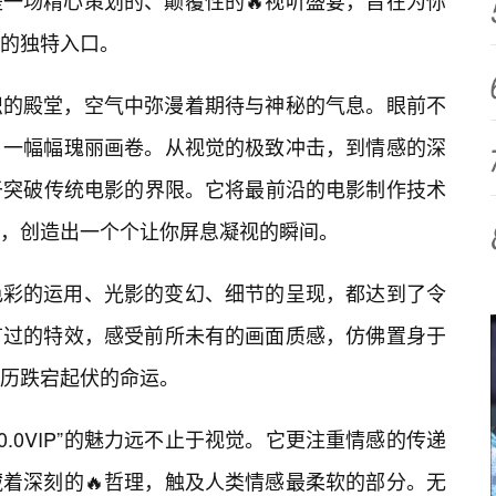
是一场精心策划的、颠覆性的🔥视听盛宴，旨在为你
的独特入口。
织的殿堂，空气中弥漫着期待与神秘的气息。眼前不
一幅幅瑰丽画卷。从视觉的极致冲击，到情感的深
”致力于突破传统电影的界限。它将最前沿的电影制作技术
，创造出一个个让你屏息凝视的瞬间。
色彩的运用、光影的变幻、细节的呈现，都达到了令
有过的特效，感受前所未有的画面质感，仿佛置身于
经历跌宕起伏的命运。
0.0VIP”的魅力远不止于视觉。它更注重情感的传递
着深刻的🔥哲理，触及人类情感最柔软的部分。无