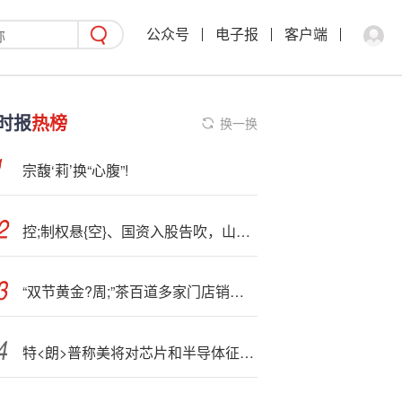
公众号
电子报
客户端
时报
热榜
换一换
宗馥‘莉’换“心腹”!
控;制权悬{空}、国资入股告吹，山科智能面临多重挑战
“双节黄金?周;”茶百道多家门店销量增长超1000%
特<朗>普称美将对芯片和半导体征收约100%的关税