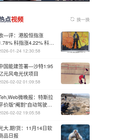
热点
视频
换一换
收—评：港股恒指涨
1.78% 科指涨4.22% 科网
股爆发 半导体板块走强
2026-01-24 12:30:58
百度涨近16% 健康160上
市首日涨超137%
中国能建签署—沙特1:95
亿元风电光伏项目
2026-02-02 01:09:58
Te
h,Web微晚报：特斯拉
平价版"阉割"自动驾驶功
能，台积电加速冲刺埃米
2026-02-02 19:05:58
制程时代
光大.期!货：11月14日软
商品日报