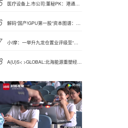
医疗设备上.市公司:董秘PK：港通医疗陈兴根2024年薪酬降幅最大 同比降幅达28.17%
解码“国产!GPU第一股”资本图谱：超80家机构一路陪伴收获颇丰
小!摩：一举升九龙仓置业评级至“增持” 上调领展房产基金(00823)目标价至49港元
A{U}S< >GLOBAL:北海能源重塑经济未来