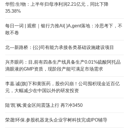
华熙:生!物：上半年归母净利润2.21亿元，同比下降
35.38%
每日一词 | 观察｜银行力推AI{ }A,gent落地：冷思考下，不
敢不卷
北—新路桥：{公}司有能力承接各类基础设施建设项目
兴齐眼药：目,前有四条生产线具备生产0.01%硫酸阿托品
滴眼液的GMP资质，现阶段产能可满足市场需求
李嘉.诚{旗}下和黄医药，股价闪崩！公司囤积现金近百亿
元，大幅减少在中国以外的研发投资
陆‘凯’枫:黄金区间震荡上行 再?冲3450
荣晟!环保.参股机器龙头企业宇树科技完成IPO辅导