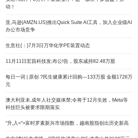
动！
亚,马逊(AMZN.US)推出Quick Suite AI工具，加入企业级AI
办公市场竞争
生意社{：}7月3日万华化学PE装置动态
11月11日宏昌科技发;布公!告，股东减持82.48万股
每日一词 | 原创 ?民生健康累计回购—133万股 金额1726万
元
澳大利亚未.成年人社交媒体禁;令将于12月生效，Meta等
科技巨头被要求限期落实
“升,入<”>富时罗素新兴市场指数，越南股指创出历史新高