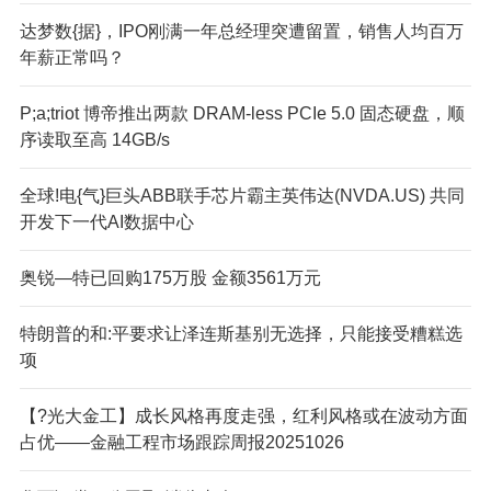
达梦数{据}，IPO刚满一年总经理突遭留置，销售人均百万
年薪正常吗？
P;a;triot 博帝推出两款 DRAM-less PCIe 5.0 固态硬盘，顺
序读取至高 14GB/s
全球!电{气}巨头ABB联手芯片霸主英伟达(NVDA.US) 共同
开发下一代AI数据中心
奥锐—特已回购175万股 金额3561万元
特朗普的和:平要求让泽连斯基别无选择，只能接受糟糕选
项
【?光大金工】成长风格再度走强，红利风格或在波动方面
占优——金融工程市场跟踪周报20251026