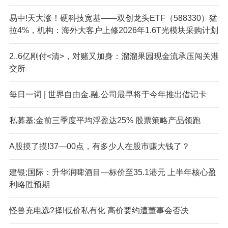
易中!天大涨！硬科技宽基——双创龙头ETF（588330）猛
拉4%，机构：海外大客户上修2026年1.6T光模块采购计划
2..6亿刚付<清>，对赌又加身：溜溜果园现金流承压闯关港
交所
每日一词 | 世界自由金.融.公司最早将于今年推出借记卡
私募基;金前三季度平均浮盈达25% 股票策略产品领跑
A股摸了摸!37—00点，有多少人在股市赚大钱了？
建银;国际：升华润啤酒目—标价至35.1港元 上半年核心盈
利略胜预期
怪兽充电选?择!低价私有化 高价要约遭董事会否决