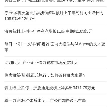
美银证券：升嘉里建!设目标价至24.7港元 重申“买入”评级
赤!子城科技盈喜后高开逾9% 预计上半年纯利同比增长约
108.9%至126.7%
海象新材上<半>年净利润增长11倍 中期拟10派3元
每日一词 | 一文详{解}容器,面向大模型与AI Agent的技术变
革
助?推北斗产业企业借力资本市场发展壮大
住房租赁{新}规正式施行，如何破解租房难题？
青山纸:业跌停，沪股通龙虎榜上净卖出3471.79万元
算—力迎!标准体系建设 上市公司加快多元布局