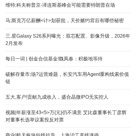
维特;科夫称普京-泽连斯基峰会可能需要特朗普在场
马;斯克万亿薪酬<计>划获批，天价赌约背后有哪些秘密
三.星Galaxy S26系列曝光：双芯配置、影像升级，2026年
2月发布
每日一词 | 创金合信基金!魏凤春：积极地等待
破解存量市;场?运营难题，长安汽车用Agent重构线索价值
链
五大,客户!贡献九成收入，盛合晶微IPO无实控人
视频|年薪涨至43<5>万{元}仍不满意 艾比森董事长丁彦辉
对董事长选举议案投反对票
商业!航天板块短线拉升，上海沪工直线涨停