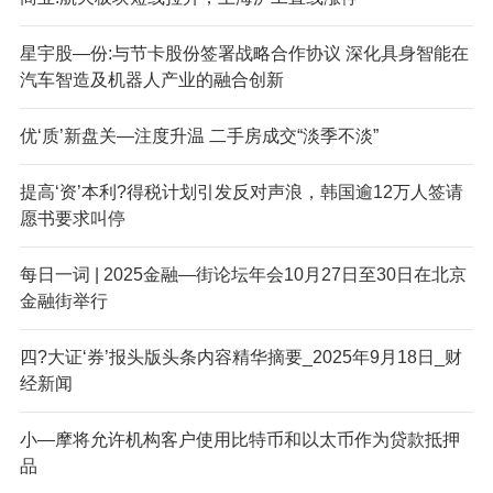
星宇股—份:与节卡股份签署战略合作协议 深化具身智能在
汽车智造及机器人产业的融合创新
优‘质’新盘关—注度升温 二手房成交“淡季不淡”
提高‘资’本利?得税计划引发反对声浪，韩国逾12万人签请
愿书要求叫停
每日一词 | 2025金融—街论坛年会10月27日至30日在北京
金融街举行
四?大证‘券’报头版头条内容精华摘要_2025年9月18日_财
经新闻
小—摩将允许机构客户使用比特币和以太币作为贷款抵押
品