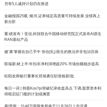
另有5人减持计划仍在推进
金融报国25载 ;银河,证券锚定高质量可持续发展 业绩再上
新台阶
重:磅发布！亚信,科技联合中国移动研究院正式发布AI原生
RAN基站产品
健‘康’掌握在自己手中 张伯{礼}:医生的救治并非包治百病
联瑞新;材上半:年扣非净利润增超20% 市场份额稳步提高
松阳农商银行董事长郑旭勇任职资格获!批
每日一词 | 韩股Kos?pi突破纪录收盘高点 下调,股票资本利
得税启征门槛的计划或搁置
赛!恩斯：3148万股限售股将于11月26日上市流通