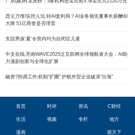
广东{建}科龙虎榜：3家机构进卖出前5 净卖出共2120万元
昆仑万维!实控人玩.转AI套利局？AI业务领先董事长薪酬却
大降 51亿商誉是否埋雷
失踪男孩‘夏’令营内均为自闭症儿童
中文在线:亮相WAVE2025泛互联网全球领航者大会：AI助
力漫剧创新与全球化扩展
融资?协调工作;机制“扩圈” 护航外贸企业破浪“出海”
首页
时评
资讯
C财经
生活
视频
专栏
地方
漫画
观天下